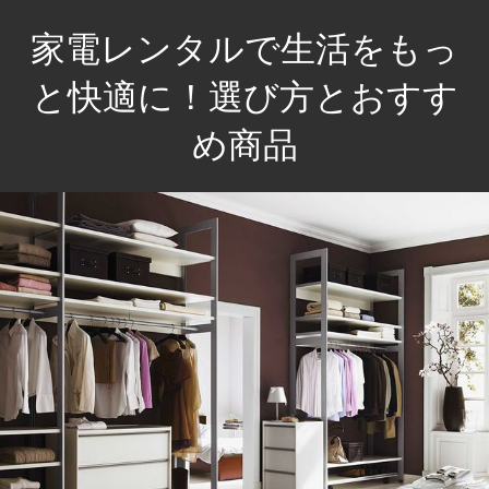
コ
家電レンタルで生活をもっ
ン
テ
と快適に！選び方とおすす
ン
め商品
ツ
へ
新
ス
し
キ
い
ッ
生
プ
活
を
手
軽
に！
選
び