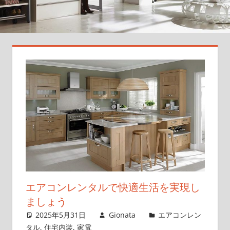
方
と
お
す
す
め
商
品
で
快
適
生
活
を
エアコンレンタルで快適生活を実現し
実
ましょう
現
2025年5月31日
Gionata
エアコンレン
し
タル
,
住宅内装
,
家電